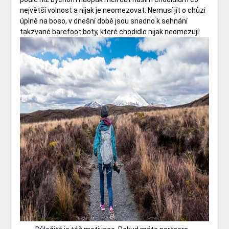
největší volnost a nijak je neomezovat. Nemusí jít o chůzi
úplně na boso, v dnešní době jsou snadno k sehnání
takzvané barefoot boty, které chodidlo nijak neomezují.