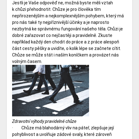
Jestli je Vaše odpověď ne, možná byste měli vztah
k chůzi přehodnotit. Chůze je pro člověka tím
nepřirozenějším a nejkomplexnějším pohybem, který má
pro nás také ty nejpříznivější účinky a je naprosto
nezbytná ke správnému fungování našeho těla. Chůzi je
dobré zařazovat co nejčastěji a pravidelně. Zkuste
například každý den chodit do práce a z práce alespoň
část cesty pěšky a uvidíte, o kolik lépe se začnete cítit.
Chůze se může stát i naším koníčkem a provázet nás
volným časem.
Zdravotní výhody pravidelné chůze
· Chůze má blahodárný vliv na páteř, zlepšuje její
pohyblivost a uvolňuje zádové svaly, které zároveň