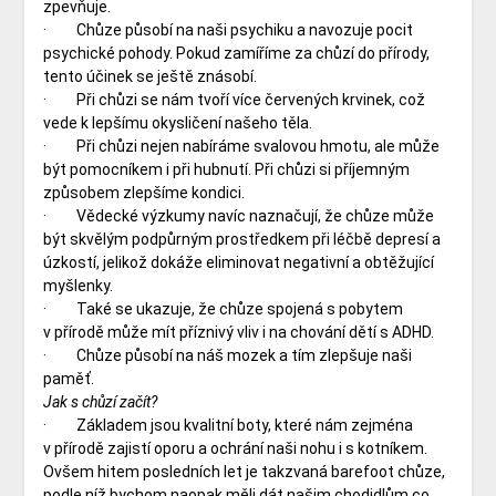
zpevňuje.
· Chůze působí na naši psychiku a navozuje pocit
psychické pohody. Pokud zamíříme za chůzí do přírody,
tento účinek se ještě znásobí.
· Při chůzi se nám tvoří více červených krvinek, což
vede k lepšímu okysličení našeho těla.
· Při chůzi nejen nabíráme svalovou hmotu, ale může
být pomocníkem i při hubnutí. Při chůzi si příjemným
způsobem zlepšíme kondici.
· Vědecké výzkumy navíc naznačují, že chůze může
být skvělým podpůrným prostředkem při léčbě depresí a
úzkostí, jelikož dokáže eliminovat negativní a obtěžující
myšlenky.
· Také se ukazuje, že chůze spojená s pobytem
v přírodě může mít příznivý vliv i na chování dětí s ADHD.
· Chůze působí na náš mozek a tím zlepšuje naši
paměť.
Jak s chůzí začít?
· Základem jsou kvalitní boty, které nám zejména
v přírodě zajistí oporu a ochrání naši nohu i s kotníkem.
Ovšem hitem posledních let je takzvaná barefoot chůze,
podle níž bychom naopak měli dát našim chodidlům co