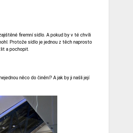
jištěné firemní sídlo. A pokud by v té chvíli
ohl. Protože sídlo je jednou z těch naprosto
it a pochopit.
ejednou něco do činění? A jak by ji našli její