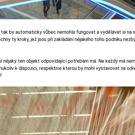
A tak by automaticky vůbec nemohla fungovat a vydělávat si na s
chny ty kroky, jež jsou při zakládání nějakého toho podniku nezby
ní nějaký ten objekt odpovídající potřebám má. Ne každý má nemo
ukoliv k dispozici, respektive kterou by mohl vystavovat na odi
?