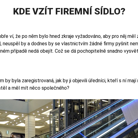
KDE VZÍT FIREMNÍ SÍDLO?
obře ví, že po něm bylo hned zkraje vyžadováno, aby pro něj měl za
, neuspěl by a dodnes by se vlastnictvím žádné firmy pyšnit nem
ádném případě nedá obejít. Což se dá pochopitelně snadno vysvětl
y byla zaregistrovaná, jak by ji objevili úředníci, kteří s ní mají n
chtěl a měl mít něco společného?