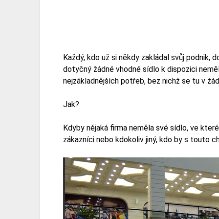
Každý, kdo už si někdy zakládal svůj podnik, d
dotyčný žádné vhodné sídlo k dispozici neměl
nejzákladnějších potřeb, bez nichž se tu v ž
Jak?
Kdyby nějaká firma neměla své sídlo, ve kterém b
zákazníci nebo kdokoliv jiný, kdo by s touto 