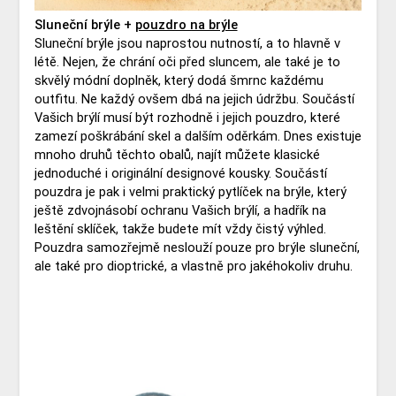
Sluneční brýle +
pouzdro na brýle
Sluneční brýle jsou naprostou nutností, a to hlavně v
létě. Nejen, že chrání oči před sluncem, ale také je to
skvělý módní doplněk, který dodá šmrnc každému
outfitu. Ne každý ovšem dbá na jejich údržbu. Součástí
Vašich brýlí musí být rozhodně i jejich pouzdro, které
zamezí poškrábání skel a dalším oděrkám. Dnes existuje
mnoho druhů těchto obalů, najít můžete klasické
jednoduché i originální designové kousky. Součástí
pouzdra je pak i velmi praktický pytlíček na brýle, který
ještě zdvojnásobí ochranu Vašich brýlí, a hadřík na
leštění sklíček, takže budete mít vždy čistý výhled.
Pouzdra samozřejmě neslouží pouze pro brýle sluneční,
ale také pro dioptrické, a vlastně pro jakéhokoliv druhu.