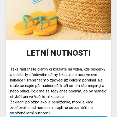
LETNÍ NUTNOSTI
Také rádi čtete články či koukáte na videa, kde blogerky
a celebrity, především dámy. Ukazují co nosí ve své
kabelce? Trend těchto zpovědí již celkem pominul, ale
stále se najde pár nadšenců, kteří se tím rádi inspirují a
něco přiučí. Pojďme se tedy dnes podívat, co by nemělo
chybět ani ve Vaší letní kabelce!
Základní položky jako je peněženka, mobil a klíče
zmiňovat snad nemusím, pojďme se zaměřit na
vyloženě letní nutnosti!