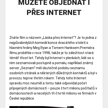
MŮŽETE OBJEDNAT I
PŘES INTERNET
Znáte film s názvem „Láska přes Internet“? Je to jedna z
nejpůvabnějších komedií konce dvacátého století s
hlavními hrdiny Meg Ryan a Tomem Hanksem.Premiéra
filmu proběhla v roce 1998, takže je to záležitost stará
téměř třicet let. Tehdy byl Internet v plenkách, lidé se s
ním seznamovali postupně a pomalu, například známý
server „Seznam“ měl skutečně podobu seznamu
osobních stránek a některých důležitých kontaktů a byl v
provozu teprve třetím rokem. Tehdy toho Internet
opravdu moc neuměl a tomu také odpovídal počet
připojených domácností – pouze čtvrt milionu počítačů v
domácnostech a necelých tři čtvrtě milionu ve firmách v
České republice.