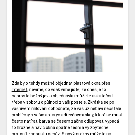
Zda bylo tehdy možné objednat plastová
okna přes
Internet
, nevíme, co však víme jistě, že dnes je to
naprosto běžný jev a objednávku můžete uskutečnit
třeba v sobotu o půlnoci z vaší postele. Zkrátka se po
vášnivém milování dohodnete, že vás už nebaví neustálé
problémy s vašimi starými dřevěnými okny, která se musí
často natírat, barva se časem začne odlupovat, vypadá
to hrozně a navíc okna špatně těsní a vy zbytečně
protopíte spoustu peněz. S novými okny můžete na