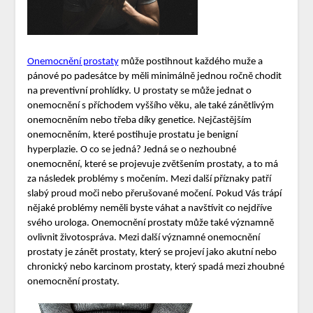
Onemocnění prostaty
může postihnout každého muže a
pánové po padesátce by měli minimálně jednou ročně chodit
na preventivní prohlídky. U prostaty se může jednat o
onemocnění s příchodem vyššího věku, ale také zánětlivým
onemocněním nebo třeba díky genetice. Nejčastějším
onemocněním, které postihuje prostatu je benigní
hyperplazie. O co se jedná? Jedná se o nezhoubné
onemocnění, které se projevuje zvětšením prostaty, a to má
za následek problémy s močením. Mezi další příznaky patří
slabý proud moči nebo přerušované močení. Pokud Vás trápí
nějaké problémy neměli byste váhat a navštívit co nejdříve
svého urologa. Onemocnění prostaty může také významně
ovlivnit životospráva. Mezi další významné onemocnění
prostaty je zánět prostaty, který se projeví jako akutní nebo
chronický nebo karcinom prostaty, který spadá mezi zhoubné
onemocnění prostaty.