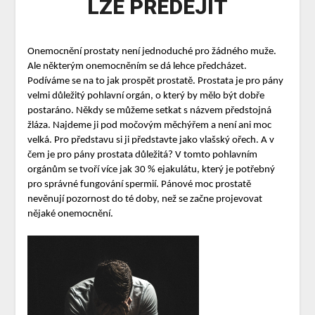
LZE PŘEDEJÍT
Onemocnění prostaty není jednoduché pro žádného muže.
Ale některým onemocněním se dá lehce předcházet.
Podíváme se na to jak prospět prostatě.
Prostata je pro pány
velmi důležitý pohlavní orgán, o který by mělo být dobře
postaráno. Někdy se můžeme setkat s názvem předstojná
žláza. Najdeme ji pod močovým měchýřem a není ani moc
velká. Pro představu si ji představte jako vlašský ořech. A v
čem je pro pány prostata důležitá? V tomto pohlavním
orgánům se tvoří více jak 30 % ejakulátu, který je potřebný
pro správné fungování spermií. Pánové moc prostatě
nevěnují pozornost do té doby, než se začne projevovat
nějaké onemocnění.