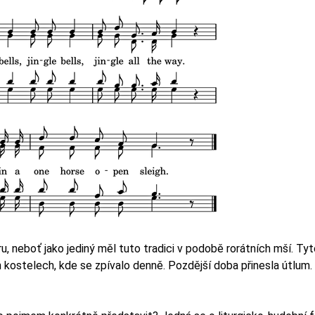
u, neboť jako jediný měl tuto tradici v podobě rorátních mší. Ty
ch kostelech, kde se zpívalo denně. Pozdější doba přinesla útlu