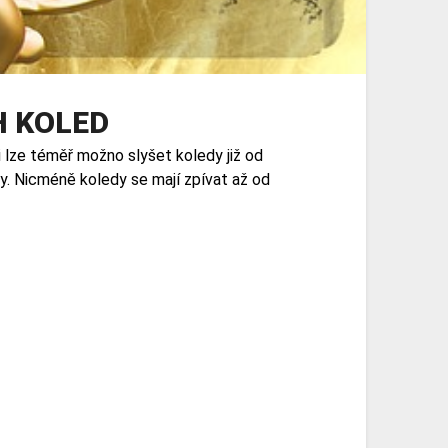
H KOLED
 lze téměř možno slyšet koledy již od
ky. Nicméně koledy se mají zpívat až od