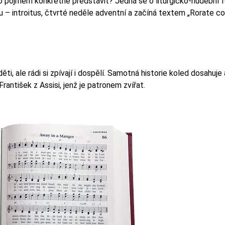
to pojmem konkrétně představit? Jedná se o liturgicko-hudební 
u – introitus, čtvrté neděle adventní a začíná textem „Rorate co
ěti, ale rádi si zpívají i dospělí. Samotná historie koled dosahuje
rantišek z Assisi, jenž je patronem zvířat.