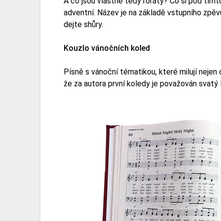
A co jsou vlastně tedy roráty? Co si pod tím
adventní. Název je na základě vstupního zpěv
dejte shůry.
Kouzlo vánočních koled
Písně s vánoční tématikou, které milují nejen d
že za autora první koledy je považován svatý F