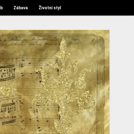
b
Zábava
Životní styl