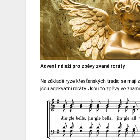
Advent náleží pro zpěvy zvané roráty
Na základě ryze křesťanských tradic se mají 
jsou adekvátní roráty. Jsou to zpěvy ve zname