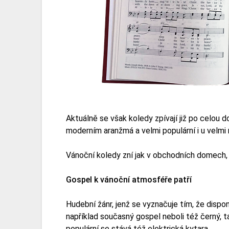
Aktuálně se však koledy zpívají již po celou 
moderním aranžmá a velmi populární i u velmi
Vánoční koledy zní jak v obchodních domech, 
Gospel k vánoční atmosféře patří
Hudební žánr, jenž se vyznačuje tím, že disp
například současný gospel neboli též černý, t
populární se stává též elektrická kytara.