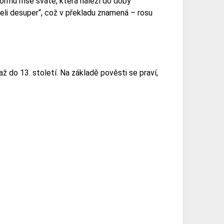
formu mše svaté, která náleží do doby
eli desuper“, což v překladu znamená – rosu
 až do 13. století. Na základě pověsti se praví,