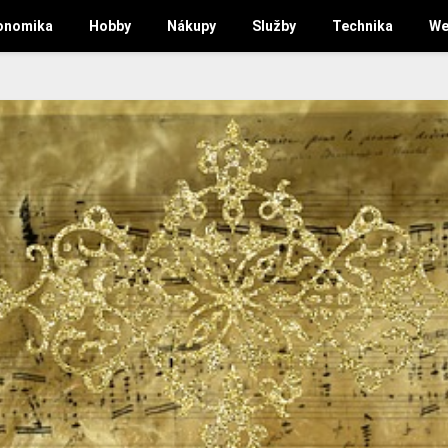
onomika
Hobby
Nákupy
Služby
Technika
We