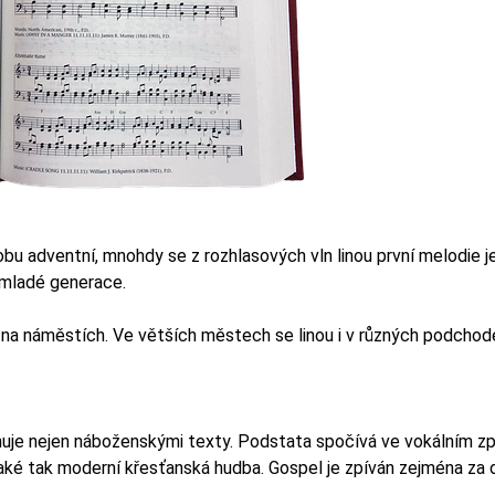
dobu adventní, mnohdy se z rozhlasových vln linou první melodie j
 mladé generace.
na náměstích. Ve větších městech se linou i v různých podchode
onuje nejen náboženskými texty. Podstata spočívá ve vokálním zp
aké tak moderní křesťanská hudba. Gospel je zpíván zejména za do