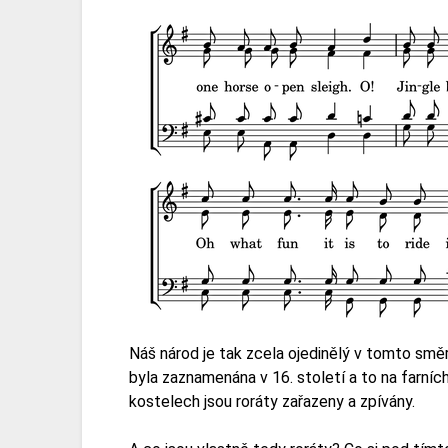
Náš národ je tak zcela ojedinělý v tomto směr
byla zaznamenána v 16. století a to na farní
kostelech jsou roráty zařazeny a zpívány.